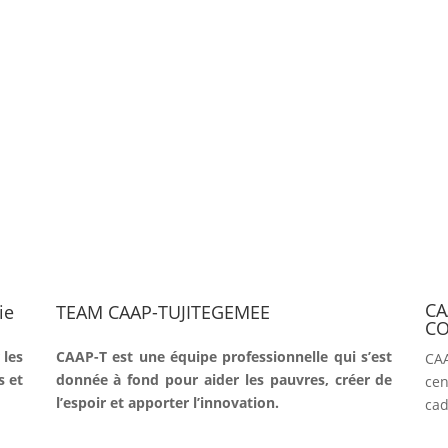
CA
TEAM CAAP-TUJITEGEMEE
ie
CO
CAAP-T est une équipe professionnelle qui s’est
 les
CA
donnée à fond pour aider les pauvres, créer de
s et
cen
l’espoir et apporter l’innovation.
cad