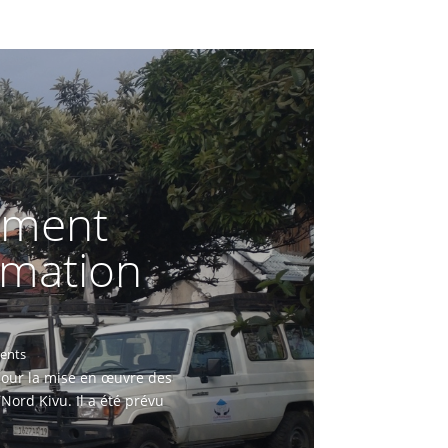
rement
rmation
ents
pour la mise en œuvre des
Nord Kivu. Il a été prévu