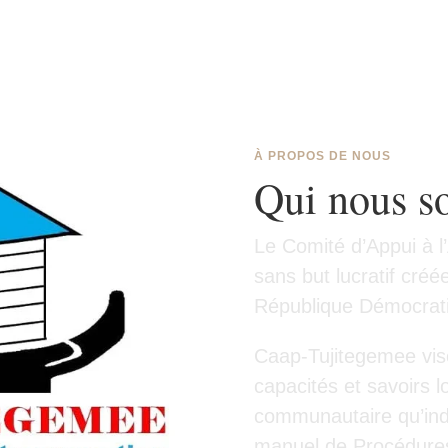
À PROPOS DE NOUS
Qui nous 
Le Comité d’Appui à 
sans but lucratif créé
République Démocrat
Caap-Tujitegemee vise
capacités et savoirs l
communautaire qu’indi
manuel de Procédures.