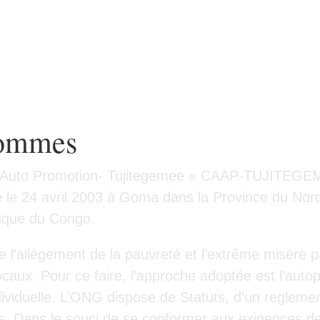
sommes
l’Auto Promotion- Tujitegemee « CAAP-TUJITEGEM
e le 24 avril 2003 à Goma dans la Province du Nord 
ique du Congo.
 l’allègement de la pauvreté et l’extrême misère pa
ocaux. Pour ce faire, l’approche adoptée est l’auto
viduelle. L’ONG dispose de Statuts, d’un reglement 
 Dans le souci de se conformer aux exigences de 