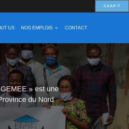
CAAP-T
UT US
NOS EMPLOIS
CONTACT
TEGEMEE » est une
 Province du Nord