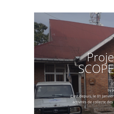
Proje
SCOPE 
by
J
C’est depuis, le 01 Janv
activités de collecte de