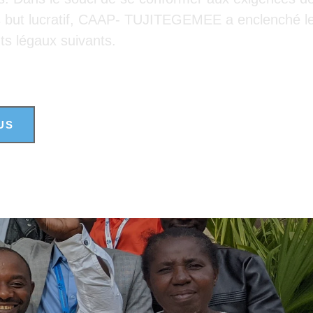
s but lucratif, CAAP- TUJITEGEMEE a enclenché le 
ts légaux suivants.
US