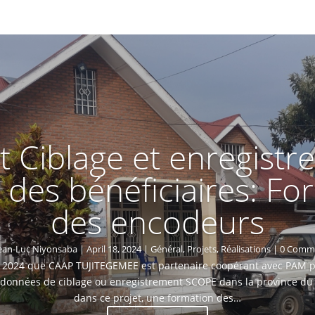
t Ciblage et enregist
des bénéficiaires: Fo
des encodeurs
ean-Luc Niyonsaba
|
April 18, 2024
|
Général
,
Projets
,
Réalisations
| 0 Comm
ier 2024 que CAAP TUJITEGEMEE est partenaire coopérant avec PAM 
s données de ciblage ou enregistrement SCOPE dans la province du 
dans ce projet, une formation des…